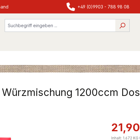
sand
+49 (0)9903 - 788 98 08
lz Würzmischung 1200ccm Do
21,90
Inhalt:
1.672 KG