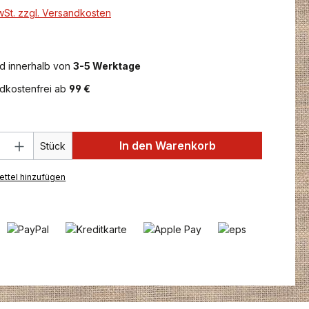
MwSt. zzgl. Versandkosten
d innerhalb von
3-5 Werktage
dkostenfrei ab
99 €
 Anzahl: Gib den gewünschten Wert ein 
In den Warenkorb
Stück
ttel hinzufügen