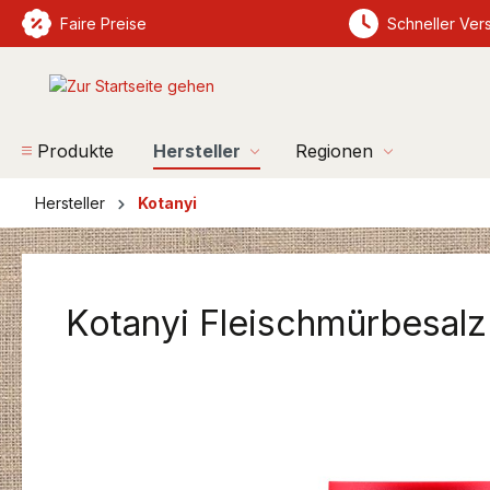
springen
Faire Preise
Zur Hauptnavigation springen
Schneller Ver
Produkte
Hersteller
Regionen
Hersteller
Kotanyi
Kotanyi Fleischmürbesa
Bildergalerie überspringen