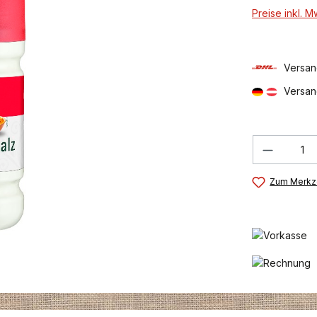
Preise inkl. 
Versan
Versan
Produkt
Zum Merkze