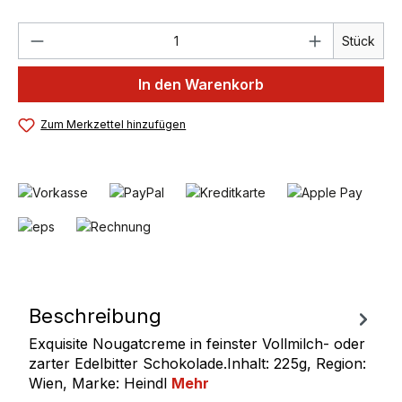
Produkt Anzahl: Gib den gewünschten We
Stück
In den Warenkorb
Zum Merkzettel hinzufügen
Beschreibung
Exquisite Nougatcreme in feinster Vollmilch- oder
zarter Edelbitter Schokolade.Inhalt: 225g, Region:
Wien, Marke: Heindl
Mehr