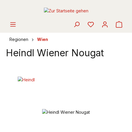
alt springen
Ware
Regionen
Wien
Heindl Wiener Nougat
Bildergalerie überspringen