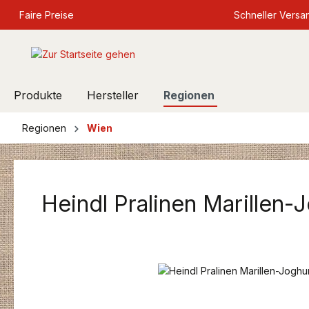
springen
Faire Preise
Zur Hauptnavigation springen
Schneller Versa
Produkte
Hersteller
Regionen
Regionen
Wien
Heindl Pralinen Marillen-
Bildergalerie überspringen