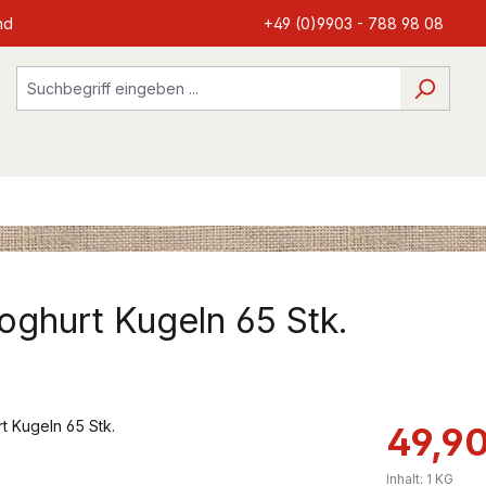
nd
+49 (0)9903 - 788 98 08
Joghurt Kugeln 65 Stk.
49,90
Inhalt:
1 KG