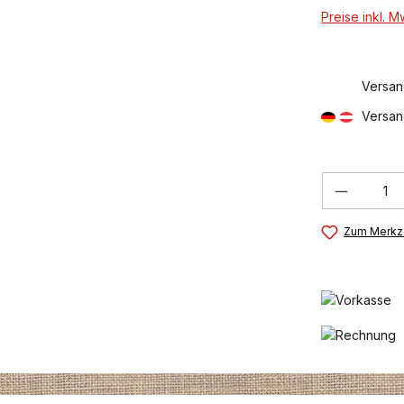
Preise inkl. 
Versan
Versan
Produkt
Zum Merkze