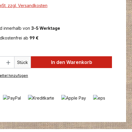
MwSt. zzgl. Versandkosten
d innerhalb von
3-5 Werktage
dkostenfrei ab
99 €
 Anzahl: Gib den gewünschten Wert ein 
In den Warenkorb
Stück
ttel hinzufügen