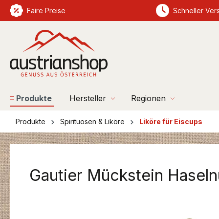
springen
Faire Preise
Zur Hauptnavigation springen
Schneller Ver
Produkte
Hersteller
Regionen
Produkte
Spirituosen & Liköre
Liköre für Eiscups
Gautier Mückstein Haseln