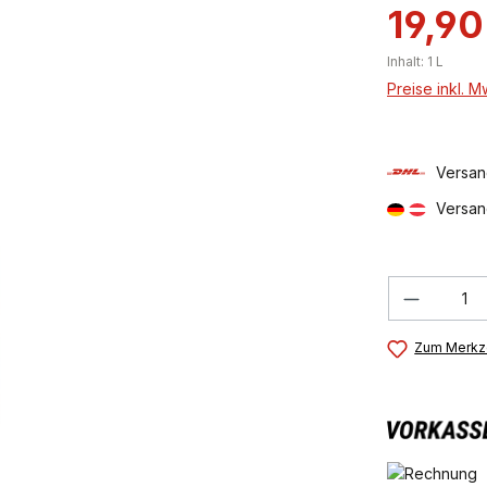
19,90
Inhalt:
1 L
Preise inkl. 
Versan
Versan
Produkt
Zum Merkze