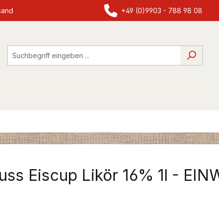
sand
+49 (0)9903 - 788 98 08
uss Eiscup Likör 16% 1l - EI