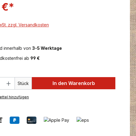
 €*
MwSt. zzgl. Versandkosten
d innerhalb von
3-5 Werktage
dkostenfrei ab
99 €
 Anzahl: Gib den gewünschten Wert ein 
In den Warenkorb
Stück
ttel hinzufügen