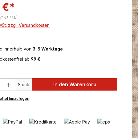
 €*
71 €* / 1 L)
MwSt. zzgl. Versandkosten
d innerhalb von
3-5 Werktage
dkostenfrei ab
99 €
 Anzahl: Gib den gewünschten Wert ein 
In den Warenkorb
Stück
ttel hinzufügen