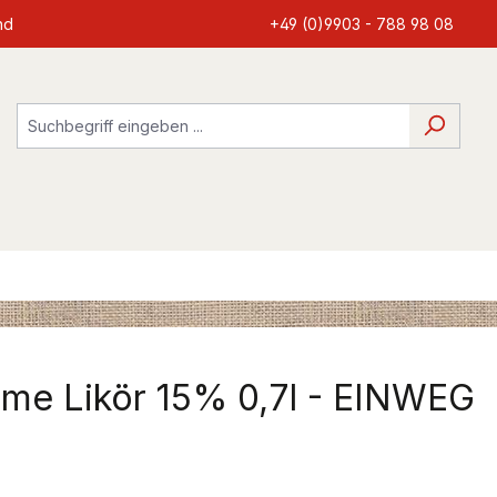
nd
+49 (0)9903 - 788 98 08
eme Likör 15% 0,7l - EINWEG