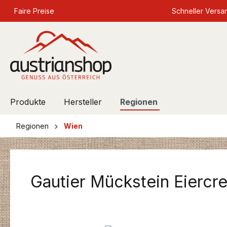
springen
Faire Preise
Zur Hauptnavigation springen
Schneller Versa
Produkte
Hersteller
Regionen
Regionen
Wien
Gautier Mückstein Eiercr