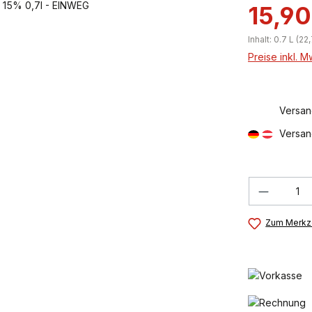
15,90
Inhalt:
0.7 L
(22,
Preise inkl. 
Versan
Versan
Produkt
Zum Merkze