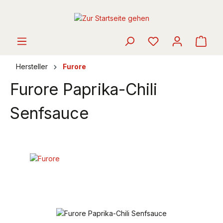
alt springen
Ware
Hersteller
Furore
Furore Paprika-Chili
Senfsauce
Bildergalerie überspringen