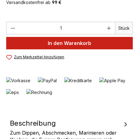
Versandkostenfrei ab
99 €
Produkt Anzahl: Gib den gewünschten We
Stück
In den Warenkorb
Zum Merkzettel hinzufügen
Beschreibung
Zum Dippen, Abschmecken, Marinieren oder