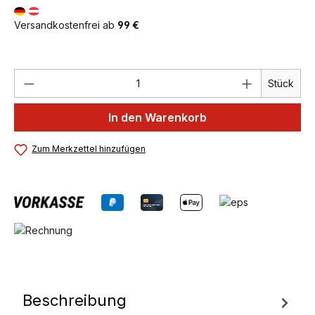
Versandkostenfrei ab
99 €
Produkt Anzahl: Gib den gewünschten We
Stück
In den Warenkorb
Zum Merkzettel hinzufügen
Beschreibung