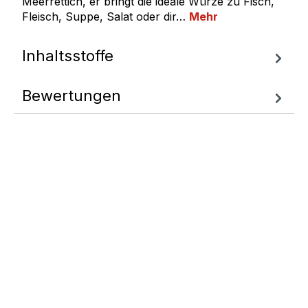
Meerrettich, er bringt die ideale Würze zu Fisch,
Fleisch, Suppe, Salat oder dir…
Mehr
Inhaltsstoffe
Bewertungen
Fragen zum
Artikel
Wir helfen Ihnen gern
weiter.