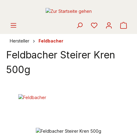
alt springen
Ware
Hersteller
Feldbacher
Feldbacher Steirer Kren
500g
Bildergalerie überspringen