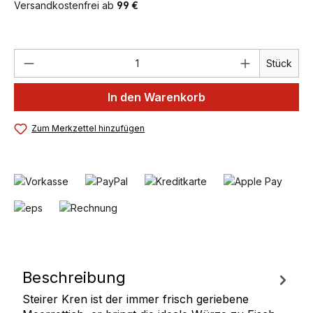
Versandkostenfrei ab
99 €
Produkt Anzahl: Gib den gewünschten We
Stück
In den Warenkorb
Zum Merkzettel hinzufügen
Beschreibung
Steirer Kren ist der immer frisch geriebene