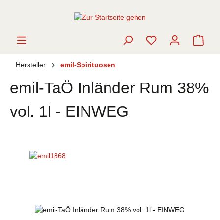
alt springen
Ware
Hersteller
emil-Spirituosen
emil-TaÖ Inländer Rum 38%
vol. 1l - EINWEG
Bildergalerie überspringen