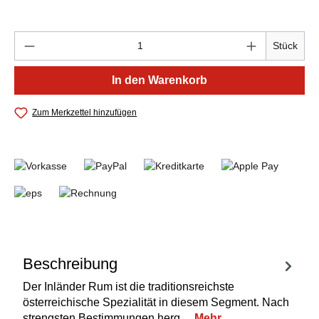
Produkt Anzahl: Gib den gewünschten Wert e
Stück
In den Warenkorb
Zum Merkzettel hinzufügen
Beschreibung
Der Inländer Rum ist die traditionsreichste
österreichische Spezialität in diesem Segment. Nach
strengsten Bestimmungen herg…
Mehr