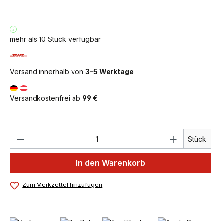
mehr als 10 Stück verfügbar
Versand innerhalb von
3-5 Werktage
Versandkostenfrei ab
99 €
Produkt Anzahl: Gib den gewünschten We
Stück
In den Warenkorb
Zum Merkzettel hinzufügen