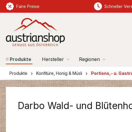
springen
Faire Preise
Zur Hauptnavigation springen
Schneller Ver
Produkte
Hersteller
Regionen
Produkte
Konfitüre, Honig & Müsli
Portions,- u. Gast
Darbo Wald- und Blütenh