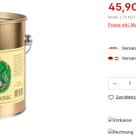
45,9
Inhalt:
2.75 KG
(
Preise inkl. 
Versan
Versan
Produkt
Zum Merkze