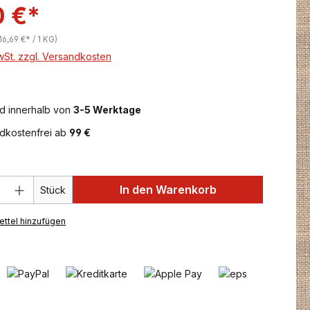
0 €*
16,69 €* / 1 KG)
MwSt. zzgl. Versandkosten
d innerhalb von
3-5 Werktage
dkostenfrei ab
99 €
 Anzahl: Gib den gewünschten Wert ein 
In den Warenkorb
Stück
ttel hinzufügen