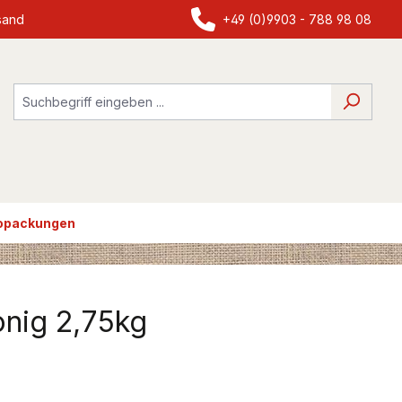
sand
+49 (0)9903 - 788 98 08
ropackungen
onig 2,75kg