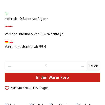
mehr als 10 Stück verfügbar
Versand innerhalb von
3-5 Werktage
Versandkostenfrei ab
99 €
Produkt Anzahl: Gib den gewünschten We
Stück
In den Warenkorb
Zum Merkzettel hinzufügen