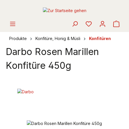
alt springen
Ware
Produkte
Konfitüre, Honig & Müsli
Konfitüren
Darbo Rosen Marillen
Konfitüre 450g
Bildergalerie überspringen