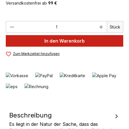
Versandkostenfrei ab
99 €
Produkt Anzahl: Gib den gewünschten We
Stück
In den Warenkorb
Zum Merkzettel hinzufügen
Beschreibung
Es liegt in der Natur der Sache, dass das