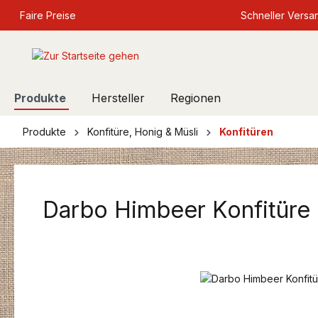
springen
Faire Preise
Zur Hauptnavigation springen
Schneller Versa
Produkte
Hersteller
Regionen
Produkte
Konfitüre, Honig & Müsli
Konfitüren
Darbo Himbeer Konfitüre
Bildergalerie überspringen