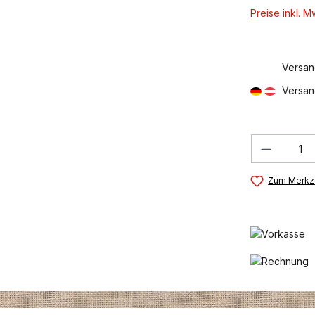
Preise inkl. 
Versan
Versan
Produkt
Zum Merkze