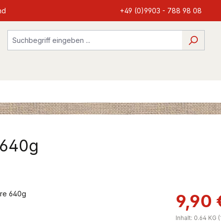
nd
+49 (0)9903 - 788 98 08
 640g
9,90 
Inhalt:
0.64 KG
(