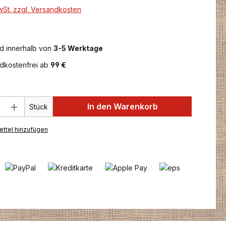
MwSt. zzgl. Versandkosten
d innerhalb von
3-5 Werktage
dkostenfrei ab
99 €
 Anzahl: Gib den gewünschten Wert ein 
In den Warenkorb
Stück
ttel hinzufügen