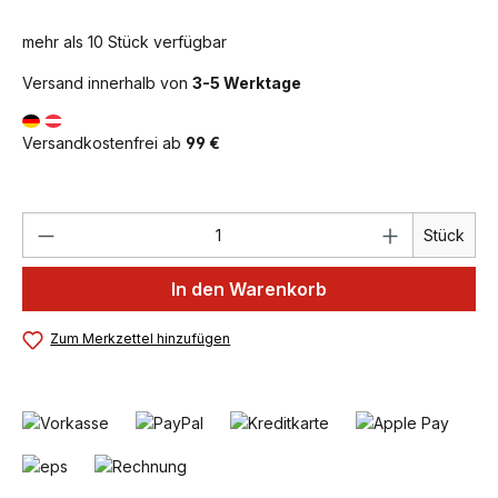
mehr als 10 Stück verfügbar
Versand innerhalb von
3-5 Werktage
Versandkostenfrei ab
99 €
Produkt Anzahl: Gib den gewünschten We
Stück
In den Warenkorb
Zum Merkzettel hinzufügen