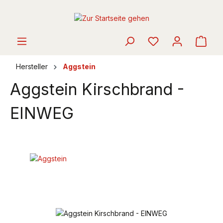
alt springen
Ware
Hersteller
Aggstein
Aggstein Kirschbrand -
EINWEG
Bildergalerie überspringen