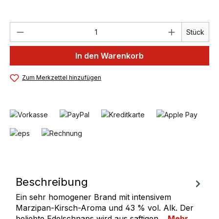
Produkt Anzahl: Gib den gewünschten We
Stück
In den Warenkorb
Zum Merkzettel hinzufügen
Beschreibung
Ein sehr homogener Brand mit intensivem
Marzipan-Kirsch-Aroma und 43 % vol. Alk. Der
beliebte Edelschnaps wird aus saftigen…
Mehr