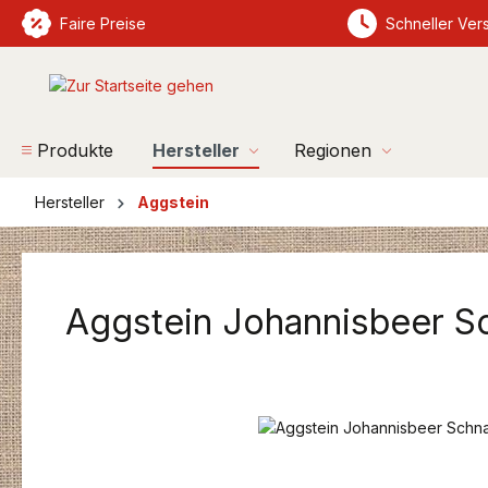
springen
Faire Preise
Zur Hauptnavigation springen
Schneller Ver
Produkte
Hersteller
Regionen
Hersteller
Aggstein
Aggstein Johannisbeer S
Bildergalerie überspringen