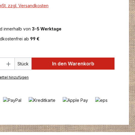
MwSt. zzgl. Versandkosten
d innerhalb von
3-5 Werktage
dkostenfrei ab
99 €
 Anzahl: Gib den gewünschten Wert ein 
In den Warenkorb
Stück
ttel hinzufügen