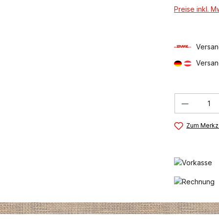
Preise inkl. 
Versan
Versan
Produkt
Zum Merkze