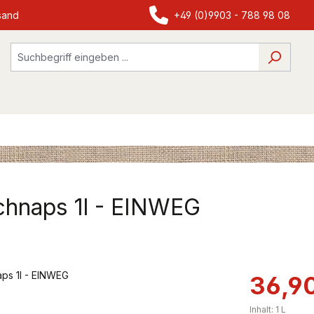
sand
+49 (0)9903 - 788 98 08
chnaps 1l - EINWEG
36,9
Inhalt:
1 L