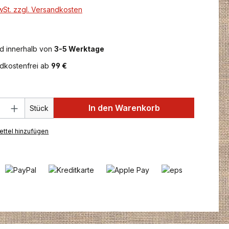
MwSt. zzgl. Versandkosten
d innerhalb von
3-5 Werktage
dkostenfrei ab
99 €
 Anzahl: Gib den gewünschten Wert ein 
In den Warenkorb
Stück
ttel hinzufügen