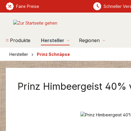
springen
Faire Preise
Zur Hauptnavigation springen
Schneller Ver
Produkte
Hersteller
Regionen
Hersteller
Prinz Schnäpse
Prinz Himbeergeist 40% v
Bildergalerie überspringen