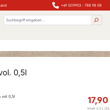
sand
+49 (0)9903 - 788 98 08
ol. 0,5l
17,90
Inhalt:
0.5 L
(35,