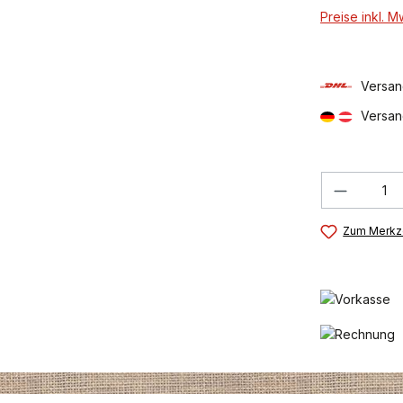
Preise inkl. 
Versan
Versan
Produkt
Zum Merkze