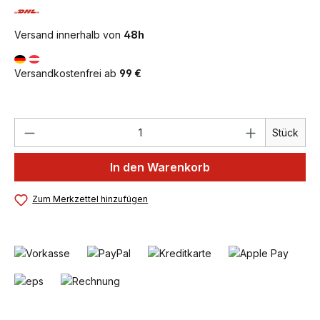
Versand innerhalb von
48h
Versandkostenfrei ab
99 €
Produkt Anzahl: Gib den gewünschten We
Stück
In den Warenkorb
Zum Merkzettel hinzufügen